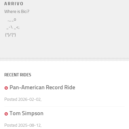
A R R I V O
Where is Bici?
    ,__o

  _-\ _<;

RECENT RIDES
Pan-American Record Ride
Posted
2026-02-02
,
Tom Simpson
Posted
2025-08-12
,