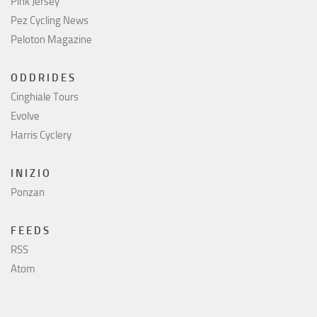
Pink Jersey
Pez Cycling News
Peloton Magazine
O D D R I D E S
Cinghiale Tours
Evolve
Harris Cyclery
I N I Z I O
Ponzan
F E E D S
RSS
Atom