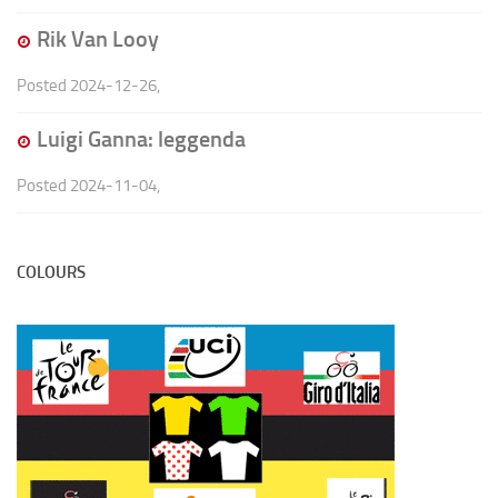
Rik Van Looy
Posted
2024-12-26
,
Luigi Ganna: leggenda
Posted
2024-11-04
,
COLOURS