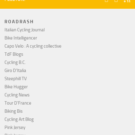
R O A D R A S H
Italian Cycling Journal
Bike Intelligencer
Capo Velo : A cycling collective
TdF Blogs
Cycling B.C.
Giro D'Italia
Steephill TV
Bike Hugger
Cycling News
Tour D'France
Biking Bis
Cycling Art Blog
Pink Jersey