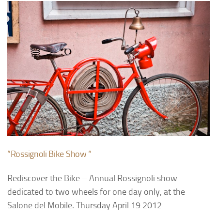
Galleries
Tour de White Rock
Veloists
Wheels
Bikes
Biciclette
Make Contact
“Rossignoli Bike Show “
Rediscover the Bike – Annual Rossignoli show
dedicated to two wheels for one day only, at the
Salone del Mobile. Thursday April 19 2012