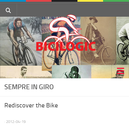
.
Home |
SEMPRE IN GIRO
Tour de White Rock
Rediscover the Bike
SFU Velo
About
· 2012-04-19
Archive