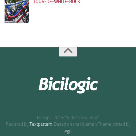
TOUR-DE-WHITE-ROCK
Bicilogic 2015: "Ride till You Bop"
Powered by
Textpattern
. Based on the Hueman Theme ported by
wgp
.